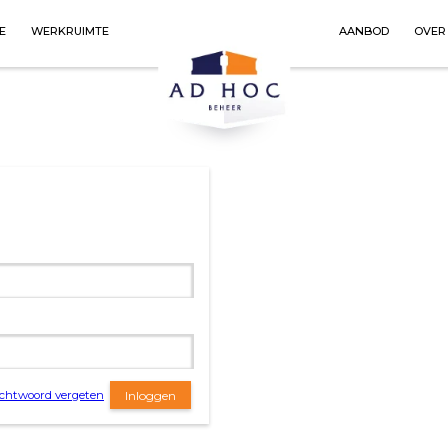
E
WERKRUIMTE
AANBOD
OVER
htwoord vergeten